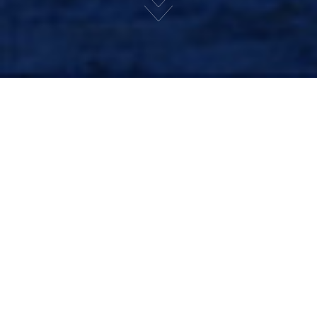
À
Venise,
Écrin théatral
François Chat est un metteur en scène,
mais aussi un jongleur poétique. Après
avoir arpenté le monde avec ses
spectacles dont il a toujours pris le soin de
régler au cordeau la scénographie et les
lumières, l’artiste inclassable et aussi
imprévisible nous plonge aujourd’hui dans
le décor d’un appartement aux multiples